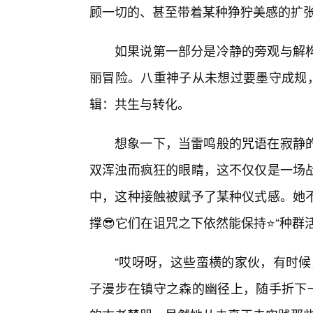
顾一切的、甚至带着某种狰狞美感的扩
如果说第一部分是冷静的旁观与解
丽冒险。八重神子从未想过要墨守成规，
辑：共生与转化。
想象一下，当雷鸣般的咒语在寂静
双浑浊而疯狂的眼睛，这不仅仅是一场
中，这种接触被赋予了某种仪式感。她
撑😎它们在诅咒之下依然能保持⭐“种群
“哎呀呀，这些蛮横的家伙，有时候
子漫步在镇守之森的幽径上，随手折下一