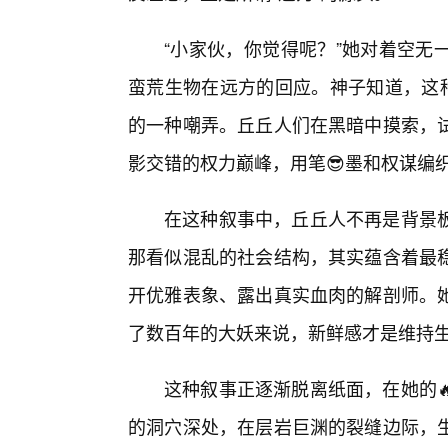
“小家伙，你觉得呢？”她对着空无
蛮荒生物在远方的回应。神子知道，这种
的一种嘲弄。丘丘人们在黑暗中摸索，
影交错的权力巅峰，用笔😎墨和权谋编
在这种叙事中，丘丘人不再是背景
那看似混乱的社会结构，其实蕴含着最
开优雅表象、露出真实血肉的解剖师。
了数百年的大妖来说，新鲜感才是维持
这种叙事正逐渐脱离纸面，在她的
的洞穴深处，在层岩巨渊的裂缝边际，生