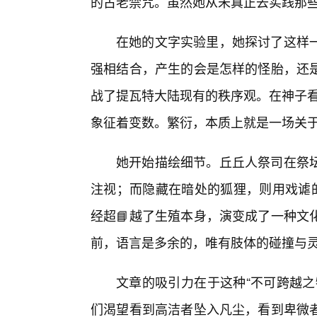
的古老禁咒。虽然她从未真正去实践那
在她的文字实验里，她探讨了这样
强相结合，产生的会是怎样的怪胎，还是
战了提瓦特大陆现有的秩序观。在神子看
象征着变数。繁衍，本质上就是一场关
她开始描绘细节。丘丘人祭司在祭
注视；而隐藏在暗处的狐狸，则用戏谑的
经超📘越了生殖本身，演变成了一种文
前，语言是多余的，唯有肢体的碰撞与
文章的吸引力在于这种“不可跨越之
们渴望看到高洁者坠入凡尘，看到卑微