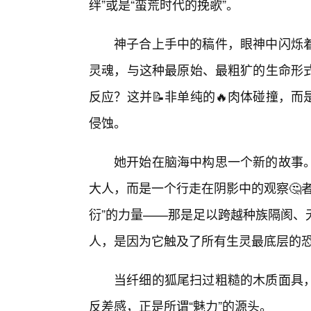
绊”或是“蛮荒时代的挽歌”。
神子合上手中的稿件，眼神中闪烁
灵魂，与这种最原始、最粗犷的生命形
反应？这并📝非单纯的🔥肉体碰撞，
侵蚀。
她开始在脑海中构思一个新的故事
大人，而是一个行走在阴影中的观察🤔
衍”的力量——那是足以跨越种族隔阂、
人，是因为它触及了所有生灵最底层的
当纤细的狐尾扫过粗糙的木质面具
反差感，正是所谓“魅力”的源头。