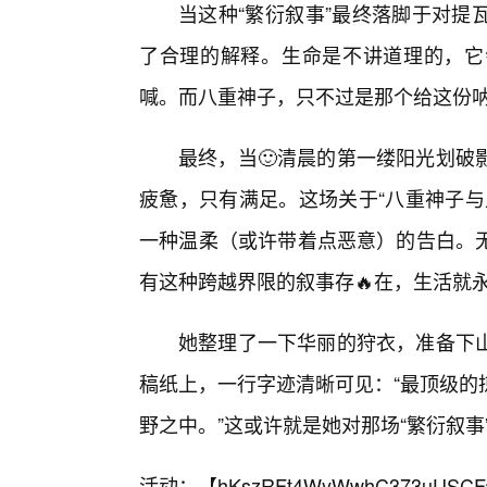
当这种“繁衍叙事”最终落脚于对提
了合理的解释。生命是不讲道理的，它
喊。而八重神子，只不过是那个给这份
最终，当🙂清晨的第一缕阳光划破
疲惫，只有满足。这场关于“八重神子与
一种温柔（或许带着点恶意）的告白。
有这种跨越界限的叙事存🔥在，生活就
她整理了一下华丽的狩衣，准备下
稿纸上，一行字迹清晰可见：“最顶级的
野之中。”这或许就是她对那场“繁衍叙事
活动：【
hKszRFt4WyWwhC373uUSCF