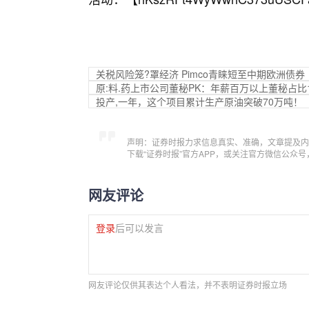
关税风险笼?罩经济 Pimco青睐短至中期欧洲债券
原:料.药上市公司董秘PK：年薪百万以上董秘占比
投产,一年，这个项目累计生产原油突破70万吨！
声明：证券时报力求信息真实、准确，文章提及内
下载“证券时报”官方APP，或关注官方微信公众
网友评论
登录
后可以发言
网友评论仅供其表达个人看法，并不表明证券时报立场