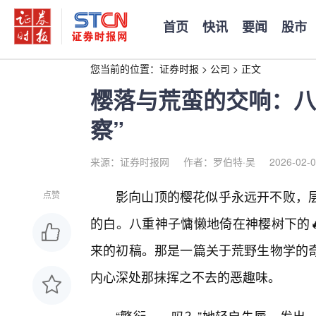
首页
快讯
要闻
股市
您当前的位置：
证券时报
>
公司
>
正文
樱落与荒蛮的交响：八
察”
来源：证券时报网
作者：罗伯特·吴
2026-02-0
影向山顶的樱花似乎永远开不败，
点赞
的白。八重神子慵懒地倚在神樱树下的
来的初稿。那是一篇关于荒野生物学的
内心深处那抹挥之不去的恶趣味。