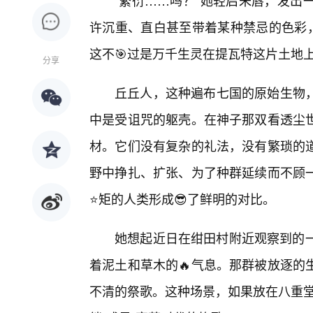
“繁衍……吗？”她轻启朱唇，发出
许沉重、直白甚至带着某种禁忌的色彩，
这不🎯过是万千生灵在提瓦特这片土地
分享
丘丘人，这种遍布七国的原始生物
中是受诅咒的躯壳。在神子那双看透尘
材。它们没有复杂的礼法，没有繁琐的道
野中挣扎、扩张、为了种群延续而不顾
⭐矩的人类形成😎了鲜明的对比。
她想起近日在绀田村附近观察到的一
着泥土和草木的🔥气息。那群被放逐的
不清的祭歌。这种场景，如果放在八重堂