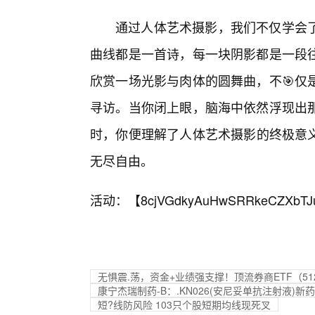
通过人体艺术摄影，我们不仅学会
曲线都是一首诗，每一块阴影都是一段
欣赏一场光影与肉体的圆舞曲，不🎯仅
寻访。当你闭上眼，脑海中依然浮现出
时，你便理解了人体艺术摄影的终极意
无尽自由。
活动：【
8cjVGdkyAuHwSRRkeCZXbTJ
无惧震.荡，资金+业绩强支撑！顶流券商ETF（51
康宁杰瑞制药-B：.KN026(安尼妥单抗注射液)
短?线防风险 103只个股短期均线现死叉