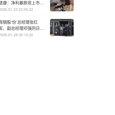
慧康：净利暴跌现上市首
亏
2026-01-23 02:06:22
鞍钢股‘份’总经理张红
军、副总经理邓强同日辞
任，2024年公司亏71亿
2026-01-28 05:15:22
总经理年薪近百万