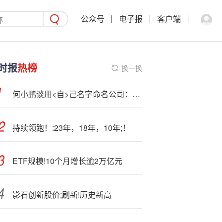
公众号
电子报
客户端
时报
热榜
换一换
何小鹏谈用<自>己名字命名公司：代表信心与责任
持续领跑！:23年，18年，10年;！
ETF规模!10个月增长逾2万亿元
影石创新股价;刷新!历史新高