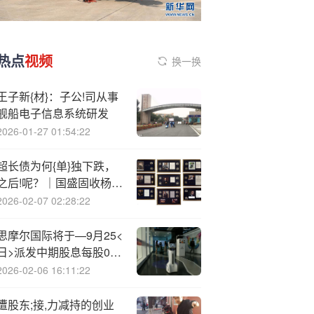
热点
视频
换一换
王子新{材}：子公!司从事
舰船电子信息系统研发
2026-01-27 01:54:22
超长债为何{单}独下跌，
之后!呢？｜国盛固收杨业
伟团队
2026-02-07 02:28:22
思摩尔国际将于—9月25<
日>派发中期股息每股0.2
港元
2026-02-06 16:11:22
遭股东;接,力减持的创业