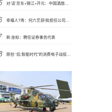
对‘话’京东×锦江×开元：中国酒旅业如何再造千亿级增量？
幸福人?寿：何六艺获!批担任公司董事长
新:坐标：聘任证券事务代表
原创 “后;智能时代”的消费电子战役打响!扎克伯格点燃AI智能眼镜革命 向iPhone生态宣战