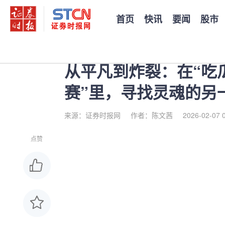
首页
快讯
要闻
股市
您当前的位置：
证券时报
>
公司
>
正文
从平凡到炸裂：在“吃
赛”里，寻找灵魂的另
来源：证券时报网
作者：陈文茜
2026-02-07 
点赞