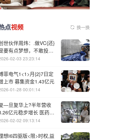
热点
视频
换一换
创世伙伴周炜：.做VC{还}
是要有点梦想，不敢投通
用AI太“咸鱼了”
2026-02-03 23:23:14
博菲电气1<1>月{2}7日定
增上市 募集资金1.43亿元
2026-01-28 00:01:14
复—旦复华上?半年营收
3.26亿元稳步增长 医药、
软件业务齐发力
2026-02-02 09:13:14
理想i6四驱版<限>时权,益