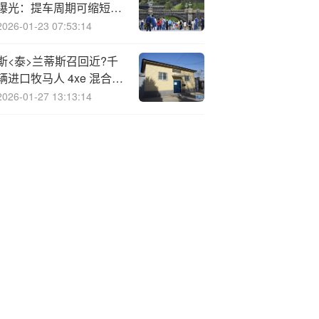
曝光：提车周期可缩短至
3个月
2026-01-23 07:53:14
斯<泰>兰蒂斯召回近?千
辆进口牧马人 4xe 混合动
力汽车，胎压监测系统存
2026-01-27 13:13:14
在安全隐患