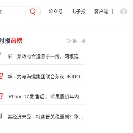
公众号
电子报
客户端
时报
热榜
换一换
米—莱政府命运悬于一线，阿根廷中期选举牵动自由市场改革前景
华—为与海螺集团联合荣获UNIDO 2025全球包容性数字经济解决方案奖
iPhone 17发.售后;，苹果股价年内转涨
美经济未受—特朗普关税重创？华尔街警告：只是被AI投资潮抵消了！