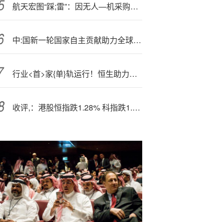
航天宏图“踩;雷”：因无人—机采购违规遭3年军采禁令，三季度营收和净利双降
中:国新一轮国家自主贡献助力全球应对气候变化
行业<首>家{单}轨运行！恒生助力华福证券托管核心系统全栈信创
收评,：港股恒指跌1.28% 科指跌1.58% 科网股普跌 内房股走弱 乐摩科技首日涨超36%